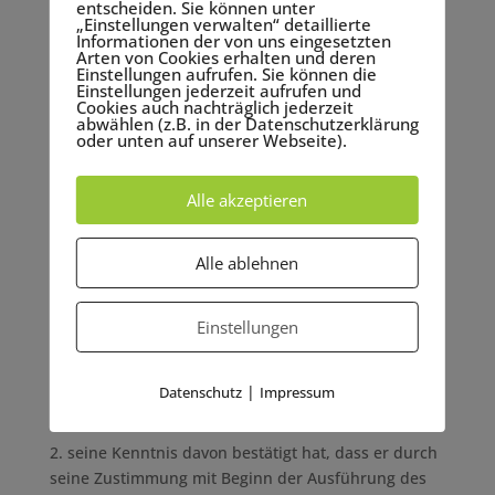
entscheiden. Sie können unter
Für diese Rückzahlung verwenden wir dasselbe
„Einstellungen verwalten“ detaillierte
Zahlungsmittel, das Sie bei der ursprünglichen
Informationen der von uns eingesetzten
Arten von Cookies erhalten und deren
Transaktion eingesetzt haben, es sei denn, mit Ihnen
Einstellungen aufrufen. Sie können die
wurde ausdrücklich etwas anderes vereinbart; in
Einstellungen jederzeit aufrufen und
Cookies auch nachträglich jederzeit
keinem Fall werden Ihnen wegen dieser
abwählen (z.B. in der Datenschutzerklärung
Rückzahlung Entgelte berechnet.
oder unten auf unserer Webseite).
Erlöschensgründe
Alle akzeptieren
Das Widerrufsrecht erlischt bei einem Vertrag über
die Lieferung von nicht auf einem körperlichen
Alle ablehnen
Datenträger befindlichen digitalen Inhalten, wenn
der Unternehmer mit der Ausführung des Vertrags
begonnen hat, nachdem der Verbraucher
Einstellungen
1. ausdrücklich zugestimmt hat, dass der
Unternehmer mit der Ausführung des Vertrags vor
|
Datenschutz
Impressum
Ablauf der Widerrufsfrist beginnt und
2. seine Kenntnis davon bestätigt hat, dass er durch
seine Zustimmung mit Beginn der Ausführung des