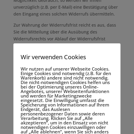
Möglichkeit Gebrauch, so werden wir Ihnen
unverzüglich (z.B. per E-Mail) eine Bestätigung über
den Eingang eines solchen Widerrufs übermitteln.
Zur Wahrung der Widerrufsfrist reicht es aus, dass
Sie die Mitteilung über die Ausübung des
Widerrufsrechts vor Ablauf der Widerrufsfrist
absenden.
Wir verwenden Cookies
Folgen des Widerrufs
Wenn Sie diesen Vertrag widerrufen, haben wir
Wir nutzen auf unserer Webseite Cookies.
Einige Cookies sind notwendig (z.B. für den
Ihnen alle Zahlungen, die wir von Ihnen erhalten
Warenkorb) andere sind nicht notwendig.
haben, einschließlich der Lieferkosten (mit
Die nicht-notwendigen Cookies helfen uns
bei der Optimierung unseres Online-
Ausnahme der zusätzlichen Kosten, die sich daraus
Angebotes, unserer Webseitenfunktionen
ergeben, dass Sie eine andere Art der Lieferung als
und werden für Marketingzwecke
eingesetzt. Die Einwilligung umfasst die
die von uns angebotene, günstigste
Speicherung von Informationen auf Ihrem
Endgerät, das Auslesen
Standardlieferung gewählt haben), unverzüglich und
personenbezogener Daten sowie deren
spätestens binnen vierzehn Tagen ab dem Tag
Verarbeitung. Klicken Sie auf „Alle
akzeptieren“, um in den Einsatz von nicht
zurückzuzahlen, an dem die Mitteilung über Ihren
notwendigen Cookies einzuwilligen oder
Widerruf dieses Vertrags bei uns eingegangen ist.
auf „Alle ablehnen“, wenn Sie sich anders