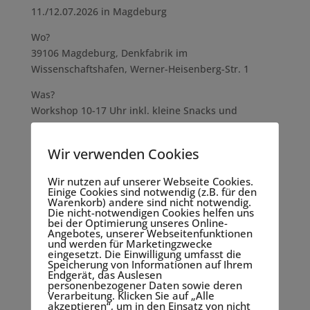
11./12.07.2026 in Magdeburg
Wo?
39106 Magdeburg, Denkfabrik im
Wissenschaftshafen, Werner-Heisenberg-Str. 1
Was?
Workshop 10-17 Uhr inkl. kleine Snacks und
Getränke
(es besteht die Möglichkeit zu einem Mittagstisch im
Wir verwenden Cookies
hauseigenen Restaurant Daniel's / Selbstzahler)
Wir nutzen auf unserer Webseite Cookies.
Kosten
Einige Cookies sind notwendig (z.B. für den
595,00 Euro pro Person zzgl. Mehrwertsteuer (19%)
Warenkorb) andere sind nicht notwendig.
Die nicht-notwendigen Cookies helfen uns
bei der Optimierung unseres Online-
* Wichtige Hinweise:
Angebotes, unserer Webseitenfunktionen
Begrenzte TeilnehmerInnenzahl von 8-20 Personen
und werden für Marketingzwecke
eingesetzt. Die Einwilligung umfasst die
Anmeldungen werden nach Eingang berücksichtigt
Speicherung von Informationen auf Ihrem
und sind nach vollständiger Zahlung verbindlich.
Endgerät, das Auslesen
personenbezogener Daten sowie deren
Stornierungen sind bis 5 Werktage vor Workshop
Verarbeitung. Klicken Sie auf „Alle
kostenlos möglich. Freiwerdende Plätze werden aus
akzeptieren“, um in den Einsatz von nicht