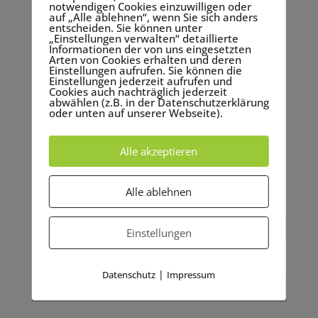
notwendigen Cookies einzuwilligen oder
der Warteliste nach Eingang der Anmeldungen
auf „Alle ablehnen“, wenn Sie sich anders
entscheiden. Sie können unter
besetzt. Bei kurzfristigen Stornierungen, die nicht
„Einstellungen verwalten“ detaillierte
durch Nachrücker besetzt werden können, behalten
Informationen der von uns eingesetzten
Arten von Cookies erhalten und deren
wir uns vor, nur einen Teilbetrag der Kurskosten
Einstellungen aufrufen. Sie können die
(50%) zurück zu erstatten. Bei Nichterscheinen oder
Einstellungen jederzeit aufrufen und
Cookies auch nachträglich jederzeit
Abmeldungen am Kurstag ist keine Erstattung
abwählen (z.B. in der Datenschutzerklärung
möglich.
oder unten auf unserer Webseite).
Nach Anmeldung erhältst Du eine Rechnung per
Alle akzeptieren
Mail, welche sofort zur Zahlung fällig ist.
Bitte melde Dich hier an:
Alle ablehnen
Vorname Name
Einstellungen
Straße
|
Datenschutz
Impressum