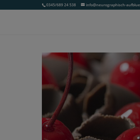
0345/689 24 538
info@neurographisch-aufblu