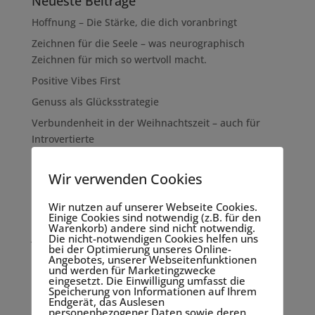
Neueste Beiträge
Hoffnung – Die Stärke, die dich voranbringt
Zeichnen für die Seele – was neurographisch
Zeichnen für mich so wertvoll macht.
Positive Vibes First
Genuss als Glücksstrategie
Verbundenheit in der Weihnachtszeit – auch für
Introvertierte
Neueste Kommentare
Wir verwenden Cookies
Wir nutzen auf unserer Webseite Cookies.
Archiv
Einige Cookies sind notwendig (z.B. für den
Warenkorb) andere sind nicht notwendig.
Januar 2025
Die nicht-notwendigen Cookies helfen uns
bei der Optimierung unseres Online-
Oktober 2024
Angebotes, unserer Webseitenfunktionen
und werden für Marketingzwecke
April 2024
eingesetzt. Die Einwilligung umfasst die
Speicherung von Informationen auf Ihrem
März 2024
Endgerät, das Auslesen
personenbezogener Daten sowie deren