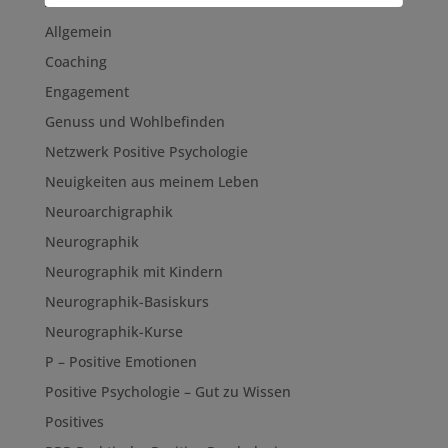
Achtsamkeit
Allgemein
Coaching
Engagement
Genuss und Wohlbefinden
Netzwerk Positive Psychologie
Neuigkeiten aus meinem Leben
Neuroarchigraphik
Neurographik
Neurographik mit Kindern
Neurographik-Basiskurs
Neurographik-Kurse
P – Positive Emotionen
Positive Psychologie – Gut zu Wissen
Positives