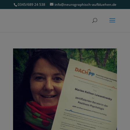
0345/689 24 538
info@neurographisch-aufbluehen.de