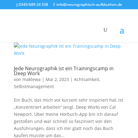
0345/689 24 538
info@neurographisch-aufbluehen.de
Jede Neurographik ist ein Trainingscamp in
Deep Work
von
maklewa
|
Mai 2, 2023
|
Achtsamkeit
,
Selbstmanagement
Ein Buch, das mich vor kurzem sehr inspiriert hat, ist
„Konzentriert arbeiten“ (engl. Deep Work) von Cal
Newport. Über meine Hörbuch-App bin ich darauf
gestoßen und war schnell so fasziniert von den
Ausführungen, dass ich mir glatt noch das Buch
kaufen musste um das...