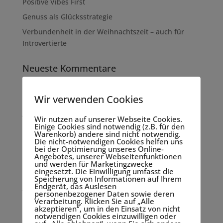
Positive Vibes First
Genuss als Glücksstrategie
Verbundenheit in der Weihnachtszeit – auch für
Introvertierte
Neueste Kommentare
Archiv
Wir verwenden Cookies
Januar 2025
Wir nutzen auf unserer Webseite Cookies.
Einige Cookies sind notwendig (z.B. für den
Oktober 2024
Warenkorb) andere sind nicht notwendig.
Die nicht-notwendigen Cookies helfen uns
April 2024
bei der Optimierung unseres Online-
Angebotes, unserer Webseitenfunktionen
März 2024
und werden für Marketingzwecke
eingesetzt. Die Einwilligung umfasst die
Dezember 2023
Speicherung von Informationen auf Ihrem
Endgerät, das Auslesen
Juni 2023
personenbezogener Daten sowie deren
Verarbeitung. Klicken Sie auf „Alle
Mai 2023
akzeptieren“, um in den Einsatz von nicht
notwendigen Cookies einzuwilligen oder
Februar 2023