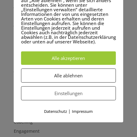
auf „Alle ablehnen“, wenn Sie sich anders
entscheiden. Sie können unter
Januar 2023
„Einstellungen verwalten“ detaillierte
Informationen der von uns eingesetzten
September 2022
Arten von Cookies erhalten und deren
Einstellungen aufrufen. Sie können die
Juni 2022
Einstellungen jederzeit aufrufen und
Cookies auch nachträglich jederzeit
Mai 2022
abwählen (z.B. in der Datenschutzerklärung
oder unten auf unserer Webseite).
März 2022
November 2021
Alle akzeptieren
September 2021
Juni 2021
Alle ablehnen
Mai 2021
Einstellungen
Kategorien
Achtsamkeit
|
Datenschutz
Impressum
Allgemein
Coaching
Engagement