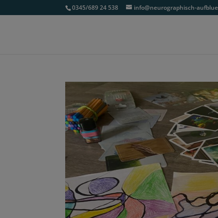
0345/689 24 538
info@neurographisch-aufblu