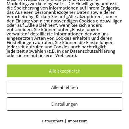
Marketingzwecke eingesetzt. Die Einwilligung umfasst
die Speicherung von Informationen auf Ihrem Endgerät,
das Auslesen personenbezogener Daten sowie deren
Verarbeitung. Klicken Sie auf „Alle akzeptieren“, um in
den Einsatz von nicht notwendigen Cookies einzuwilligen
zwerk Positive Psychologie
,
Neurographik mit Kindern
,
Tansania
,
oder auf „Alle ablehnen“, wenn Sie sich anders
entscheiden. Sie können unter „Einstellungen
verwalten“ detaillierte Informationen der von uns
eingesetzten Arten von Cookies erhalten und deren
drucksvollen Reisetagen aus Tansania zurück gekommen und werd
Einstellungen aufrufen. Sie können die Einstellungen
jederzeit aufrufen und Cookies auch nachträglich
hten. Aber wie fasst man zusammen, was einem vor Ort überwältigt
jederzeit abwählen (z.B. in der Datenschutzerklärung
..
oder unten auf unserer Webseite).
Alle akzeptieren
Alle ablehnen
Einstellungen
|
Datenschutz
Impressum