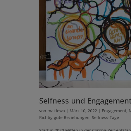
Selfness und Engagement
von
maklewa
|
März 10, 2022
|
Engagement
,
N
Richtig gute Beziehungen
,
Selfness-Tage
Start in 2020 Mitten in der Corona-Zeit ents