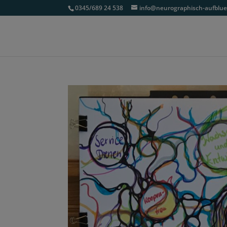
0345/689 24 538
info@neurographisch-aufblu