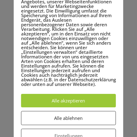
Angebotes, unserer Webseitenfunktionen
und werden für Marketingzwecke
eingesetzt. Die Einwilligung umfasst die
Speicherung von Informationen auf Ihrem
Endgerät, das Auslesen
personenbezogener Daten sowie deren
Verarbeitung. Klicken Sie auf „Alle
akzeptieren“, um in den Einsatz von nicht
notwendigen Cookies einzuwilligen oder
auf „Alle ablehnen“, wenn Sie sich anders
entscheiden. Sie können unter
Neueste Beiträge
„Einstellungen verwalten“ detaillierte
Informationen der von uns eingesetzten
Hoffnung – Die Stärke, die dich voranbringt
Arten von Cookies erhalten und deren
Einstellungen aufrufen. Sie können die
Zeichnen für die Seele – was neurographisch
Einstellungen jederzeit aufrufen und
Cookies auch nachträglich jederzeit
Zeichnen für mich so wertvoll macht.
abwählen (z.B. in der Datenschutzerklärung
oder unten auf unserer Webseite).
Positive Vibes First
Genuss als Glücksstrategie
Alle akzeptieren
Verbundenheit in der Weihnachtszeit – auch für
Introvertierte
Alle ablehnen
Neueste Kommentare
Einstellungen