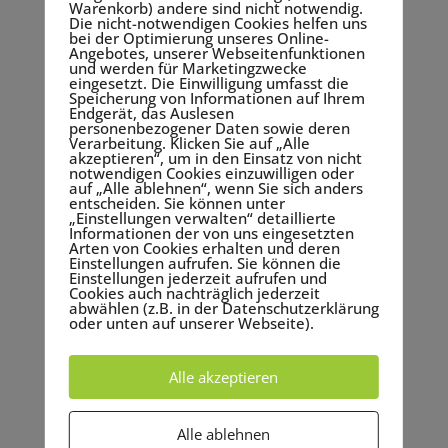
Unterstützung von Anderen du nutzen kannst. Diese
Warenkorb) andere sind nicht notwendig.
Die nicht-notwendigen Cookies helfen uns
Übung stärkt deinen Optimismus und deine
bei der Optimierung unseres Online-
Angebotes, unserer Webseitenfunktionen
Tatkraft.
und werden für Marketingzwecke
Gute und schlechte Ereignisse reflektieren:
eingesetzt. Die Einwilligung umfasst die
Speicherung von Informationen auf Ihrem
Führe ein Tagebuch, in dem du regelmäßig
Endgerät, das Auslesen
personenbezogener Daten sowie deren
festhältst, was Dir gutes widerfahren ist und warum
Verarbeitung. Klicken Sie auf „Alle
akzeptieren“, um in den Einsatz von nicht
dieses gute Ereignis andauern wird. Notiere dazu,
notwendigen Cookies einzuwilligen oder
wie das Andauern dieses Guten mit deinen
auf „Alle ablehnen“, wenn Sie sich anders
entscheiden. Sie können unter
Handlungen zusammenhängt. Gleichzeitig
„Einstellungen verwalten“ detaillierte
Informationen der von uns eingesetzten
reflektiere auch schlechte Ereignisse mit folgenden
Arten von Cookies erhalten und deren
Einstellungen aufrufen. Sie können die
Fragen: Warum sind sie begrenzt? Wie kannst du sie
Einstellungen jederzeit aufrufen und
überwinden oder damit gut umgehen? Was lässt sich
Cookies auch nachträglich jederzeit
abwählen (z.B. in der Datenschutzerklärung
vielleicht daraus lernen? Diese Übung fördert eine
oder unten auf unserer Webseite).
realistische, aber positive Sichtweise.
Alle akzeptieren
Probier die Übungen aus und beobachte, wie deine
Hoffnung gestärkt wird und dir neue Energie und
Alle ablehnen
Zuversicht gibt. Denn Hoffnung ist nicht nur ein