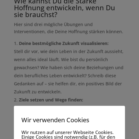
Wie kannst Du die Stärke
Hoffnung entwickeln, wenn Du
sie brauchst?
Hier sind drei mögliche Übungen und
Interventionen, die Deine Hoffnung stärken können.
Deine bestmögliche Zukunft visualisieren:
Stell dir vor, wie dein Leben in der Zukunft aussieht,
wenn alles ideal läuft. Wie bist du persönlich
gewachsen? Wie haben sich deine Beziehungen und
dein berufliches Leben entwickelt? Schreib diese
Gedanken auf – sie helfen dir, ein positives Bild der
Zukunft zu entwickeln.
Ziele setzen und Wege finden:
Definiere ein Ziel und notiere alle denkbaren und
auch kreativen Wege, wie du es erreichen kannst.
Wir verwenden Cookies
Schreib auch die Gründe auf, warum dir das Ziel
wichtig ist und welche Ressourcen, Talente und
Wir nutzen auf unserer Webseite Cookies.
Einige Cookies sind notwendig (z.B. für den