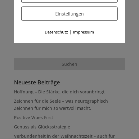
Gefühl – sie ist eine Haltung, die du kultivieren
kannst.
Einstellungen
Viel Freude dabei und bleib zuversichtlich!
|
Datenschutz
Impressum
Deine Marion
Neueste Beiträge
Hoffnung – Die Stärke, die dich voranbringt
Zeichnen für die Seele – was neurographisch
Zeichnen für mich so wertvoll macht.
Positive Vibes First
Genuss als Glücksstrategie
Verbundenheit in der Weihnachtszeit – auch für