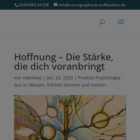
0345/689 24 538
info@neurographisch-aufbluehen.de
Hoffnung – Die Stärke,
die dich voranbringt
von
maklewa
|
Jan. 22, 2025
|
Positive Psychologie -
Gut zu Wissen
,
Stärken kennen und nutzen