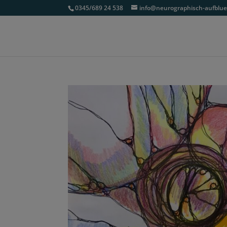
0345/689 24 538
info@neurographisch-aufblu