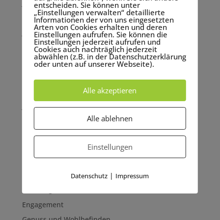
Januar 2023
entscheiden. Sie können unter
„Einstellungen verwalten“ detaillierte
September 2022
Informationen der von uns eingesetzten
Arten von Cookies erhalten und deren
Juni 2022
Einstellungen aufrufen. Sie können die
Einstellungen jederzeit aufrufen und
Mai 2022
Cookies auch nachträglich jederzeit
abwählen (z.B. in der Datenschutzerklärung
März 2022
oder unten auf unserer Webseite).
November 2021
Alle akzeptieren
September 2021
Juni 2021
Alle ablehnen
Mai 2021
Kategorien
Einstellungen
Achtsamkeit
Allgemein
|
Datenschutz
Impressum
Coaching
Engagement
Genuss und Wohlbefinden