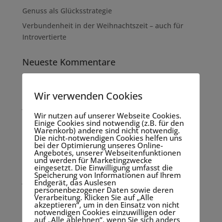
Genuss als Glücksstrategie
Verbundenheit in der Weihnachtszeit – auch für
Introvertierte
Neueste Kommentare
Archiv
Wir verwenden Cookies
Januar 2025
Wir nutzen auf unserer Webseite Cookies.
Oktober 2024
Einige Cookies sind notwendig (z.B. für den
Warenkorb) andere sind nicht notwendig.
April 2024
Die nicht-notwendigen Cookies helfen uns
bei der Optimierung unseres Online-
März 2024
Angebotes, unserer Webseitenfunktionen
und werden für Marketingzwecke
Dezember 2023
eingesetzt. Die Einwilligung umfasst die
Speicherung von Informationen auf Ihrem
Juni 2023
Endgerät, das Auslesen
personenbezogener Daten sowie deren
Mai 2023
Verarbeitung. Klicken Sie auf „Alle
akzeptieren“, um in den Einsatz von nicht
Februar 2023
notwendigen Cookies einzuwilligen oder
auf „Alle ablehnen“, wenn Sie sich anders