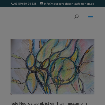
0345/689 24 538
info@neurographisch-aufbluehen.de
Jede Neurographik ist ein Trainingscamp in