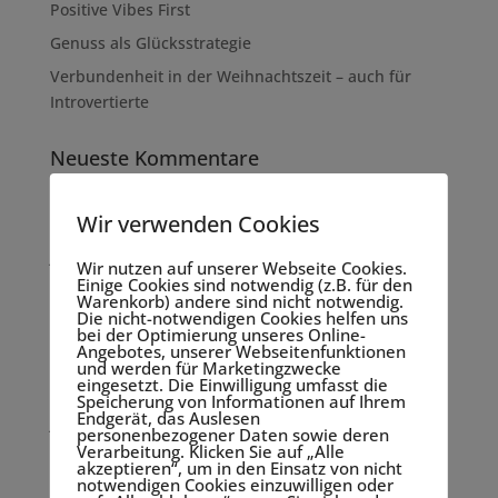
Positive Vibes First
Genuss als Glücksstrategie
Verbundenheit in der Weihnachtszeit – auch für
Introvertierte
Neueste Kommentare
Archiv
Wir verwenden Cookies
Januar 2025
Wir nutzen auf unserer Webseite Cookies.
Einige Cookies sind notwendig (z.B. für den
Oktober 2024
Warenkorb) andere sind nicht notwendig.
Die nicht-notwendigen Cookies helfen uns
April 2024
bei der Optimierung unseres Online-
Angebotes, unserer Webseitenfunktionen
März 2024
und werden für Marketingzwecke
eingesetzt. Die Einwilligung umfasst die
Dezember 2023
Speicherung von Informationen auf Ihrem
Endgerät, das Auslesen
Juni 2023
personenbezogener Daten sowie deren
Verarbeitung. Klicken Sie auf „Alle
Mai 2023
akzeptieren“, um in den Einsatz von nicht
notwendigen Cookies einzuwilligen oder
Februar 2023