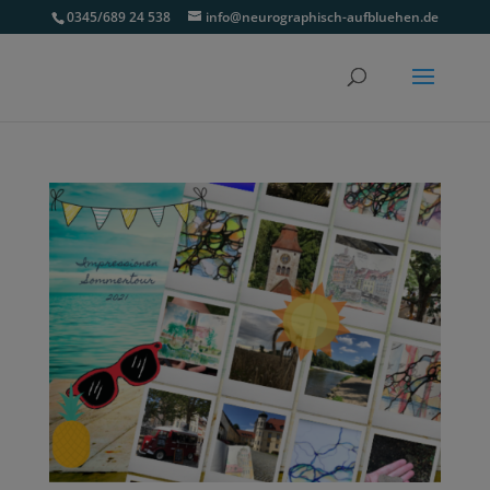
0345/689 24 538
info@neurographisch-aufbluehen.de