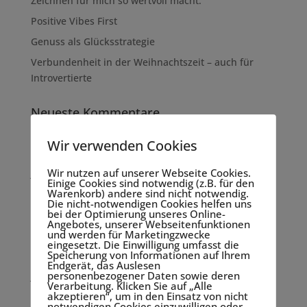
Zeichnen für mich so wertvoll macht.
Positive Vibes First
Genuss als Glücksstrategie
Verbundenheit in der Weihnachtszeit – auch für
Introvertierte
Neueste Kommentare
Wir verwenden Cookies
Archiv
Wir nutzen auf unserer Webseite Cookies.
Januar 2025
Einige Cookies sind notwendig (z.B. für den
Warenkorb) andere sind nicht notwendig.
Oktober 2024
Die nicht-notwendigen Cookies helfen uns
bei der Optimierung unseres Online-
April 2024
Angebotes, unserer Webseitenfunktionen
und werden für Marketingzwecke
März 2024
eingesetzt. Die Einwilligung umfasst die
Speicherung von Informationen auf Ihrem
Dezember 2023
Endgerät, das Auslesen
personenbezogener Daten sowie deren
Juni 2023
Verarbeitung. Klicken Sie auf „Alle
akzeptieren“, um in den Einsatz von nicht
Mai 2023
notwendigen Cookies einzuwilligen oder