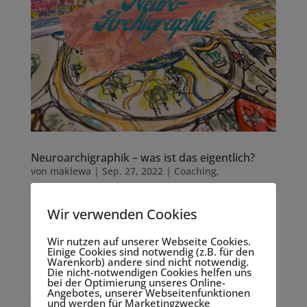
Neuroarchigraphik – was ist das eigentlich?
von
maklewa
|
Sep. 27, 2022
|
Coaching
,
Neuroarchigraphik
,
Neurographik-Kurse
Wir verwenden Cookies
CoachingklientInnen kennen es bereits: meinen
neuen Angebote in NeuroArchigraphie. Und
Wir nutzen auf unserer Webseite Cookies.
vielleicht – bei ausreichendem Interesse – wird es
Einige Cookies sind notwendig (z.B. für den
Warenkorb) andere sind nicht notwendig.
auch bald Kurse von mir dazu geben. Was steckt
Die nicht-notwendigen Cookies helfen uns
also dahinter? Was ist NeuroArchigraphie? Im
bei der Optimierung unseres Online-
Angebotes, unserer Webseitenfunktionen
Januar habe ich mich...
und werden für Marketingzwecke