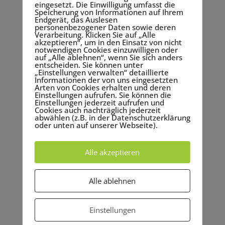
eingesetzt. Die Einwilligung umfasst die
Speicherung von Informationen auf Ihrem
Endgerät, das Auslesen
personenbezogener Daten sowie deren
Verarbeitung. Klicken Sie auf „Alle
akzeptieren“, um in den Einsatz von nicht
notwendigen Cookies einzuwilligen oder
auf „Alle ablehnen“, wenn Sie sich anders
Neueste Beiträge
entscheiden. Sie können unter
„Einstellungen verwalten“ detaillierte
Hoffnung – Die Stärke, die dich voranbringt
Informationen der von uns eingesetzten
Arten von Cookies erhalten und deren
Zeichnen für die Seele – was neurographisch
Einstellungen aufrufen. Sie können die
Zeichnen für mich so wertvoll macht.
Einstellungen jederzeit aufrufen und
Cookies auch nachträglich jederzeit
Positive Vibes First
abwählen (z.B. in der Datenschutzerklärung
oder unten auf unserer Webseite).
Genuss als Glücksstrategie
Verbundenheit in der Weihnachtszeit – auch für
Alle akzeptieren
Introvertierte
Alle ablehnen
Neueste Kommentare
Einstellungen
Archiv